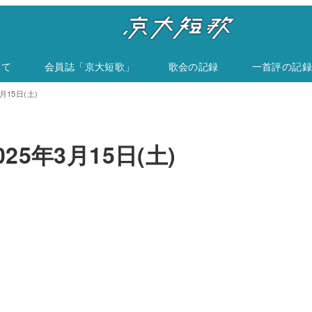
いて
会員誌「京大短歌」
歌会の記録
一首評の記録
月15日(土)
25年3月15日(土)