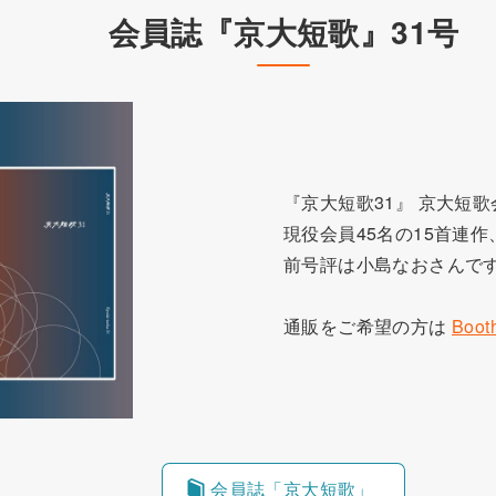
会員誌『京大短歌』31号
『京大短歌31』 京大短
現役会員45名の15首連
前号評は小島なおさんで
通販をご希望の方は
Boot
会員誌「京大短歌」