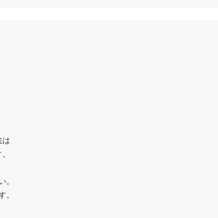
生
は
す。
い。
す。