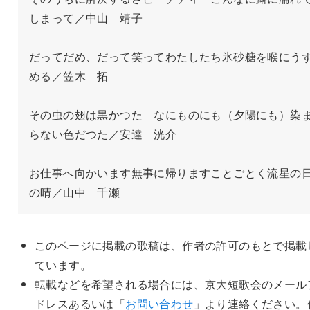
しまって／中山　靖子

だってだめ、だって笑ってわたしたち氷砂糖を喉にう
める／笠木　拓

その虫の翅は黒かつた　なにものにも（夕陽にも）染
らない色だつた／安達　洸介

お仕事へ向かいます無事に帰りますことごとく流星の
の晴／山中　千瀬
このページに掲載の歌稿は、作者の許可のもとで掲載
ています。
転載などを希望される場合には、京大短歌会のメール
ドレスあるいは「
お問い合わせ
」より連絡ください。