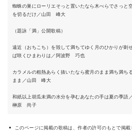
蜘蛛の巣にローリエそっと置いたなら木べらでさっと
を切るだけ／山田　峰大

（題詠「満」公開歌稿）

遠近（おちこち）を毀して満ちてゆく月のひかりが刺
ば咲くひまわりは／阿波野　巧也

カラメルの粗熱あらく抜いたなら蜜月のまま満ち満ち
まま／山田　峰大

和紙以上胡瓜未満の水分を孕むあなたの手は夏の季語
榊原　尚子
このページに掲載の歌稿は、作者の許可のもとで掲載