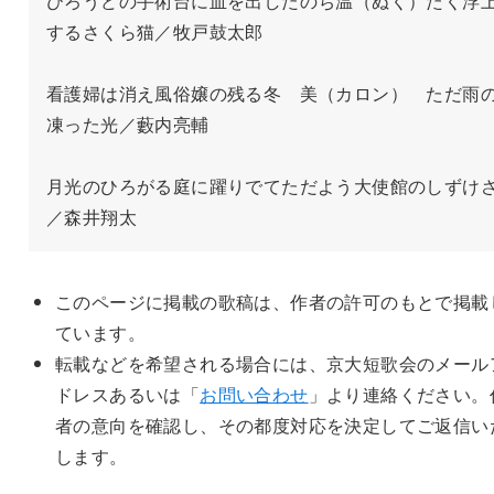
びろうどの手術台に血を出したのち温（ぬく）たく浮
するさくら猫／牧戸鼓太郎
看護婦は消え風俗嬢の残る冬　美（カロン）　ただ雨
凍った光／藪内亮輔
月光のひろがる庭に躍りでてただよう大使館のしずけ
／森井翔太
このページに掲載の歌稿は、作者の許可のもとで掲載
ています。
転載などを希望される場合には、京大短歌会のメール
ドレスあるいは「
お問い合わせ
」より連絡ください。
者の意向を確認し、その都度対応を決定してご返信い
します。