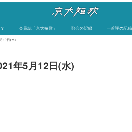
いて
会員誌「京大短歌」
歌会の記録
一首評の記録
月12日(水)
21年5月12日(水)