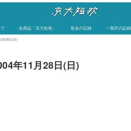
いて
会員誌「京大短歌」
歌会の記録
一首評の記録
月28日(日)
4年11月28日(日)