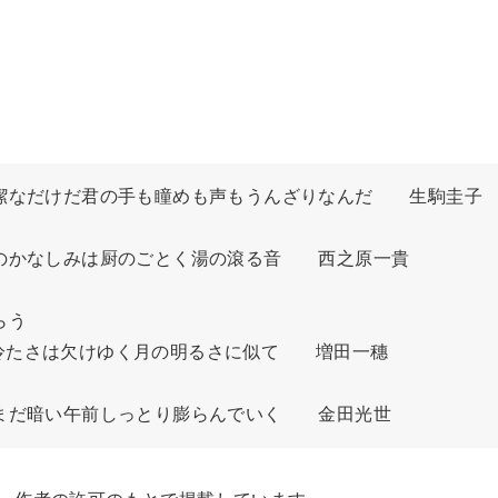
潔なだけだ君の手も瞳めも声もうんざりなんだ　　生駒圭子

のかなしみは厨のごとく湯の滾る音　　西之原一貴

う

たさは欠けゆく月の明るさに似て　　増田一穗

まだ暗い午前しっとり膨らんでいく　　金田光世