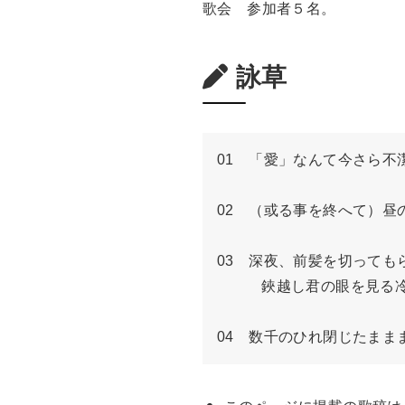
歌会 参加者５名。
詠草
01　「愛」なんて今さら不
02　（或る事を終へて）昼
03　深夜、前髪を切ってもら
　　　鋏越し君の眼を見る冷
04　数千のひれ閉じたまま