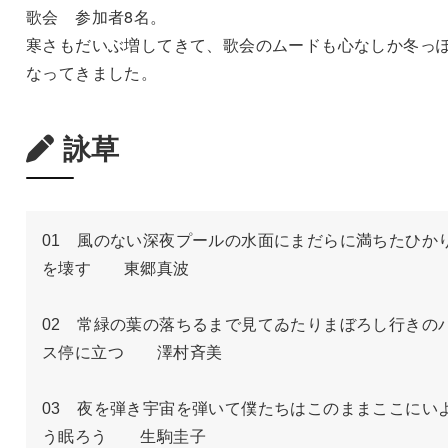
歌会 参加者8名。
寒さもだいぶ増してきて、歌会のムードも心なしか冬っ
なってきました。
詠草
01　風のない深夜プールの水面にまだらに満ちたひか
を壊す　　東郷真波

02　常緑の葉の落ちるまで見てゐたりまぼろし行きの
ス停に立つ　　澤村斉美

03　夜を弾き宇宙を弾いて僕たちはこのままここにい
う眠ろう　　生駒圭子
