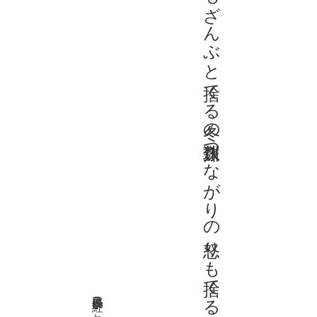
いとしさもざんぶと捨てる冬の川数珠つながりの怒りも捨てる
辰巳泰子 『紅い花』