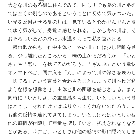
大きな川のある街に住んでみて、同じ川でも夏の川と冬
では全くの別ものであるということに初めて気がついた
い光を反射させる夏の川は、見ていると心がぐんぐんと
てゆく気がして、身近に感じられる。しかし冬の川は、
おそろしいほどの冷たい水温をもって私を遠ざける。
掲出歌からも、作中主体と「冬の川」には少し距離を
る。少し離れたところから―橋の上からだろうか―「い
さ」や「怒り」を捨てるのだろう。「ざんぶ」という豪
オノマトペは、間に入る「ん」によって川の深さを表わ
「捨てる」という言葉と合わさることによって川へ投げ
ような様を想像させ、主体と川の距離を感じさせる。ま
同時に「いとしさ」の重量感をも生む。いとしいという
はどうしてそれだけでは成り立ってくれないのだろう。
も他の感情を連れてきてしまう。いとしければいとしい
他の感情が付随して重量を増していき、抱えきれなくな
とがある。時には、いとしさは他の感情の影に隠れてし