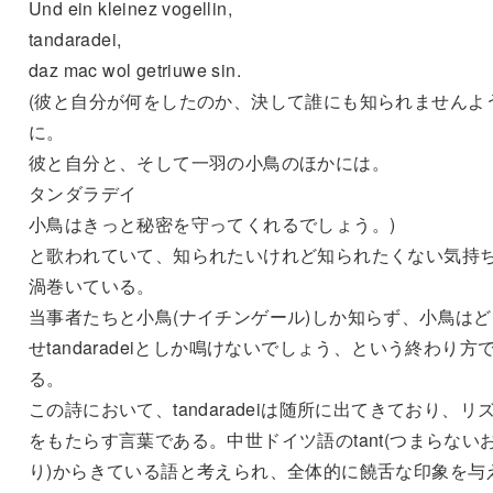
Und ein kleinez vogellin,
tandaradei,
daz mac wol getriuwe sin.
(彼と自分が何をしたのか、決して誰にも知られませんよ
に。
彼と自分と、そして一羽の小鳥のほかには。
タンダラデイ
小鳥はきっと秘密を守ってくれるでしょう。)
と歌われていて、知られたいけれど知られたくない気持
渦巻いている。
当事者たちと小鳥(ナイチンゲール)しか知らず、小鳥はど
せtandaradeiとしか鳴けないでしょう、という終わり方
る。
この詩において、tandaradeiは随所に出てきており、リ
をもたらす言葉である。中世ドイツ語のtant(つまらない
り)からきている語と考えられ、全体的に饒舌な印象を与