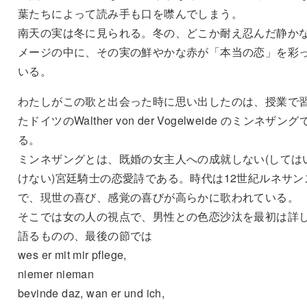
葉たちによって読み手も口を噤んでしまう。
南天の実は冬に見られる。冬の、どこか耐え忍んだ静か
メージの中に、その実の鮮やかな赤が「本当の恋」を彩
いる。
わたしがこの歌と出会った時に思い出したのは、授業で
たドイツのWalther von der Vogelweide のミンネザング
る。
ミンネザングとは、既婚の女主人への成就しない(しては
けない)宮廷騎士の恋愛詩である。時代は12世紀ルネサン
で、現世の喜び、感覚の喜びが高らかに歌われている。
そこでは女の人の視点で、男性との色恋沙汰を最初は詳
語るものの、最後の節では
wes er mit mir pflege,
niemer nieman
bevinde daz, wan er und ich,