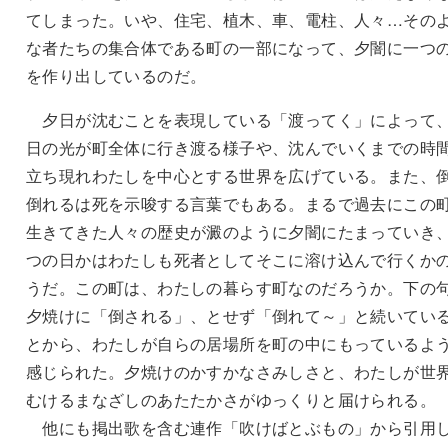
てしまった。いや、住宅、植木、車、電柱、人々…その
な者たちの集合体である町の一部になって、夕闇に一つ
を作り出しているのだ。
夕日が沈むことを表現している「渡ってく」によって
日の光が町全体に行き渡る様子や、沈んでいくまでの時
立ち現れわたしを中心とする世界を広げている。また、倒
倒れるは死を示唆する言葉でもある。まるで過去にこの
生きてきた人々の歴史が澱のように夕闇にたまっていき
つの日かはわたしも死者としてそこに溶け込んで行くか
うだ。この町は、わたしの暮らす町なのだろうか。下の
夕焼けに「倒される」、とせず「倒れて～」と続いてい
とから、わたしが自らの居場所を町の中にもっているよ
感じられた。夕焼けのかすかなさみしさと、わたしが世
むけるまなざしのあたたかさがゆっくりと届けられる。
他にも掲出歌を含む連作「吹けばとぶもの」から引用