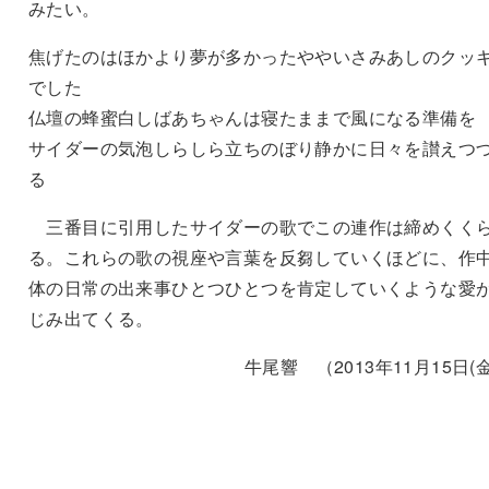
みたい。
焦げたのはほかより夢が多かったややいさみあしのクッ
でした
仏壇の蜂蜜白しばあちゃんは寝たままで風になる準備を
サイダーの気泡しらしら立ちのぼり静かに日々を讃えつ
る
三番目に引用したサイダーの歌でこの連作は締めくく
る。これらの歌の視座や言葉を反芻していくほどに、作
体の日常の出来事ひとつひとつを肯定していくような愛
じみ出てくる。
牛尾響 （2013年11月15日(