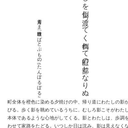
夕焼けがわたしを倒し渡ってく倒れて町の一部となりぬ
雪舟えま 連作「吹けばとぶもの」/『たんぽるぽる』
町全体を橙色に染める夕焼けの中、帰り道にわたしの影
びる。歩く影を眺めているうちに、むしろ影こそがわた
本体であるような心地がしてくる。影とわたしは、歩調
わせて家路をたどる。いつしか日は沈み、影は見えなく