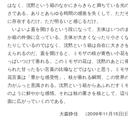
はなく、沈黙という箱のなかにきらきらと満ちている光
さである。ありとあらゆる時間の感覚を失くして、ただ
に存在するだけ。ただ明るいと感じるだけ。
いよいよ蓋を開けるという段になって、主体はいつの
か箱の外側に立っている。主体が大きくなったり小さく
たりしているのではなく、沈黙という箱は自在に大きさ
えられるのだ。蓋を開けると、ミモザの枝が黄色い小花
っぱいつけて垂れる。このミモザの花は、沈黙のあとに
られた甘ったるい言葉の比喩などではないと思う。ミモ
花言葉は「豊かな感受性」。枝が垂れる瞬間、この世界
力がふっと意識される。沈黙という箱からあふれだすミ
のように鮮やかな感情。それは枝の重さを核として、辺
面に広がっていくのである。
大森静佳 （2009年11月15日(