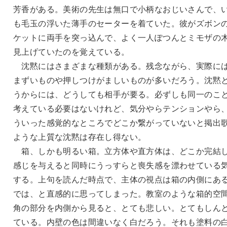
芳香がある。美術の先生は無口で小柄なおじいさんで、
も毛玉の浮いた薄手のセーターを着ていた。彼がズボン
ケットに両手を突っ込んで、よく一人ぽつんとミモザの
見上げていたのを覚えている。
沈黙にはさまざまな種類がある。残念ながら、実際に
まずいものや押しつけがましいものが多いだろう。沈黙
うからには、どうしても相手が要る。必ずしも同一のこ
考えている必要はないけれど、気分やらテンションやら
ういった感覚的なところでどこか繋がっていないと掲出
ような上質な沈黙は存在し得ない。
箱、しかも明るい箱。立方体や直方体は、どこか完結
感じを与えると同時にうっすらと喪失感を漂わせている
する。上句を読んだ時点で、主体の視点は箱の内側にあ
では、と直感的に思ってしまった。教室のような箱的空
角の部分を内側から見ると、とても悲しい。とてもしん
ている。内壁の色は間違いなく白だろう。それも塗料の