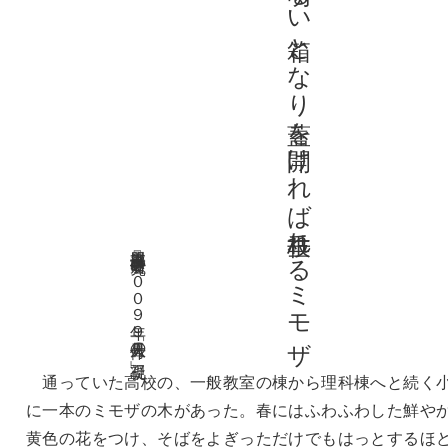
沈黙はときに明るい箱となり蓋を開ければ枝垂れるミモザ
服部真里子 『短歌研究』２００９年９月号「天体の凝視」
通っていた高校の、一般教室の棟から理科棟へと続く
に一本のミモザの木があった。春にはふわふわした鮮や
黄色の花をつけ、そばをよぎっただけでもはっとするほ