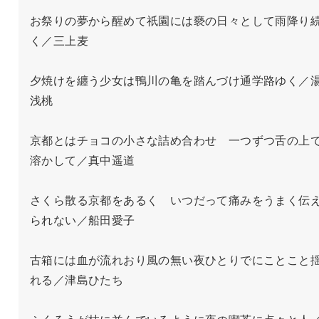
お祭りの夢から醒めて祇園には褻の日々として雨降り
く／三上麦

夕焼けを纏う少女は鴨川の亀を踏んづけ通学路ゆく／
浅桃

京都とはチョコの小さな詰め合わせ　一つずつ舌の上
溶かして／真中遥道

さくら散る京都をあるく　いつだって痛みをうまく伝
られない／船田愛子

古箱には血が流れおり風の無い夜ひとりでにことこと
れる／津島ひたち
