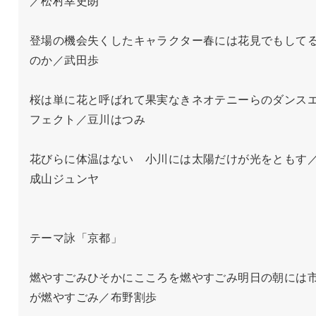
／松村幸史朗

登場の機会失くしたキャラクター春には花見でもして
のか／武田歩

桜は単に花と呼ばれて果実なきネオテニーらのダンス
フェクト／豆川はつみ

花びらに体温はない　小川には太陽だけが光をともす
成山ジュンヤ

テーマ詠「京都」

燃やすごみひそかにこころを燃やすごみ明日の朝には
が燃やすごみ／布野割歩
