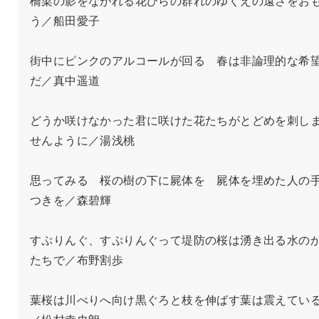
橋梁の影をながれる花びらの群れのゆくえの遠さをお
う／船田愛子

街中にピンクのアルコールが回る　春は非論理的な希
だ／真中遥道　

どうか咲けなかった君に咲けた花たちがとどめを刺し
せんように／湯浅桃

思ってみる　桜の樹の下に屍体を　屍体を埋めた人の
つきを／森碧輝

すぷりんぐ、すぷりんぐって堤防の桜は湧き出る水の
たちで／布野割歩

葉桜は川べりへ向け黒ぐろと枝を伸ばす葉は震えてい