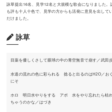
詠草提出16名、見学12名と大規模な歌会になりました。
も評も十人十色で、見学の方からも活発に意見を出して
だけました。
詠草
目薬を優しくさして眼球の中の青空無音で崩す／武田歩
水道の流れの色に彩られる　捻ると出るのはH2O／お
にそ

ホロ　明日水やりをする　アポ　水をやり忘れたら枯
ちゃうのかな／はづき
