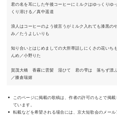
君の名を耳にした午後コーヒーにミルクはゆっくりゆ
くり溶ける／真中遥道

浪人はコーヒーのよう彼言うがミルク入れても漆黒の
み／たうよしいりも

知り合いとはじめましての大所帯話しにくさの花いち
んめ／小野りた

賀茂大橋　香霧に雲髪　湿ひて　君の雫は　落ちず漂
／膝倉瑞嬉
このページに掲載の歌稿は、作者の許可のもとで掲載
ています。
転載などを希望される場合には、京大短歌会のメール