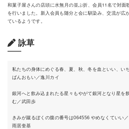
和菓子屋さんの店頭に水無月の並ぶ折、会員11名で対面
を行いました。新入会員も随分と会に馴染み、交流が広
ているようです。
詠草
私たちの身体にめぐる春、夏、秋、冬を血といい、い
ばんおもい／逸川カイ

銀河へと飲み込まれたる星々もやがて銀河となり星を
む／武田歩

きみが蹴るぼくの腹の番号は064556 やめなくていい／
雨居奎基