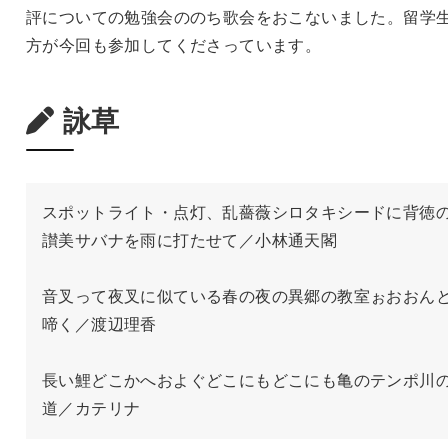
評についての勉強会ののち歌会をおこないました。留学
方が今回も参加してくださっています。
詠草
スポットライト・点灯、乱薔薇シロタキシードに背徳
讃美サバナを雨に打たせて／小林通天閣

音叉って夜叉に似ている春の夜の異郷の教室ぉおおん
啼く／渡辺理香

長い鯉どこかへおよぐどこにもどこにも亀のテンポ川
道／カテリナ