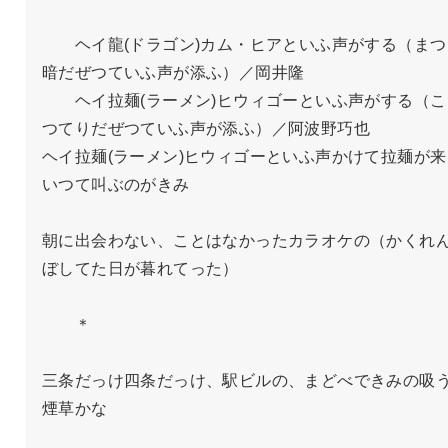
　　ヘイ龍(ドラゴン)カム・ヒアといふ声がする（まつ
暗だぜつていふ声が添ふ）／岡井隆

　　ヘイ拉麺(ラーメン)ヒウィゴーといふ声がする（こ
つてりだぜつていふ声が添ふ）／阿波野巧也

ヘイ拉麺(ラーメン)ヒウィゴーといふ声かけて拉麺が来
いつて叫ぶのがきみ

朝に出会わない、ことはなかったカラオケの（かくれ
ぼしてた日が暮れてった）

　　＊

三条だっけ四条だっけ、駅ビルの、まどべできみの吸
煙草かな
