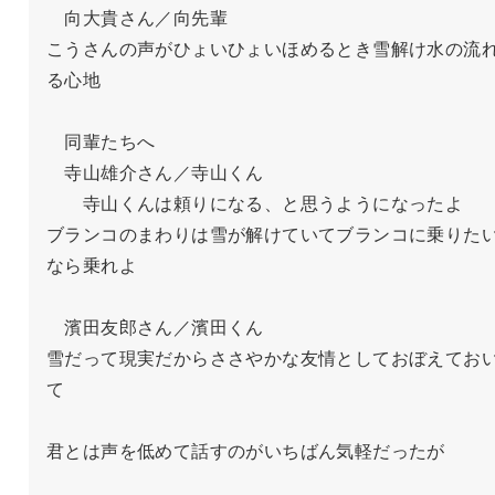
　向大貴さん／向先輩

こうさんの声がひょいひょいほめるとき雪解け水の流
る心地

　同輩たちへ

　寺山雄介さん／寺山くん

　　寺山くんは頼りになる、と思うようになったよ

ブランコのまわりは雪が解けていてブランコに乗りた
なら乗れよ

　濱田友郎さん／濱田くん

雪だって現実だからささやかな友情としておぼえてお
て

君とは声を低めて話すのがいちばん気軽だったが
