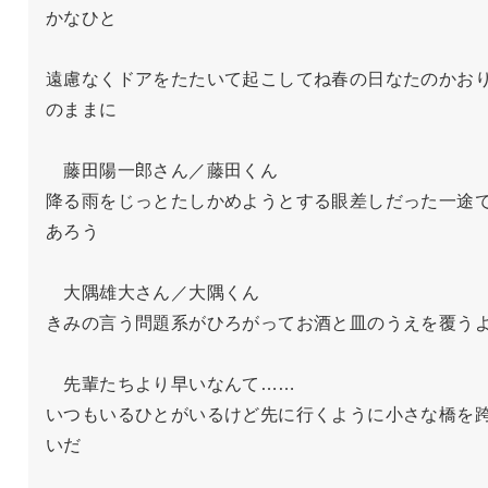
かなひと

遠慮なくドアをたたいて起こしてね春の日なたのかお
のままに

　藤田陽一郎さん／藤田くん

降る雨をじっとたしかめようとする眼差しだった一途
あろう

　大隅雄大さん／大隅くん

きみの言う問題系がひろがってお酒と皿のうえを覆うよ
　先輩たちより早いなんて……

いつもいるひとがいるけど先に行くように小さな橋を
いだ
