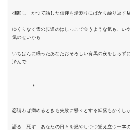
棚卸し　かつて話した信仰を湯割りにばかり繰り返す店
ゆくりなく雪の歩道のはしっこで会うような気も、い
気のせいかも

いちばんに眠ったあなたおそろしい有馬の夜をしらず
済んで

　　　　＊

恋請わば病めるときも失敗に鬱々とする転落もかくしか
語る　死す　あなたの日々を燃やしつつ聳え立つ一本