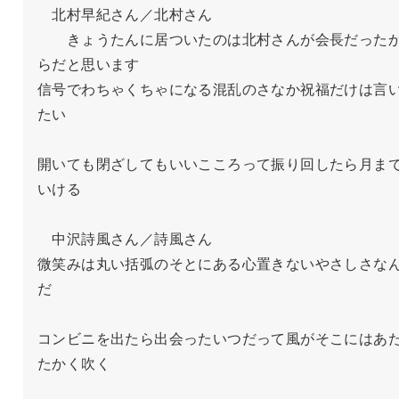
　北村早紀さん／北村さん

　　きょうたんに居ついたのは北村さんが会長だった
らだと思います

信号でわちゃくちゃになる混乱のさなか祝福だけは言
たい

開いても閉ざしてもいいこころって振り回したら月ま
いける

　中沢詩風さん／詩風さん

微笑みは丸い括弧のそとにある心置きないやさしさな
だ

コンビニを出たら出会ったいつだって風がそこにはあ
たかく吹く
