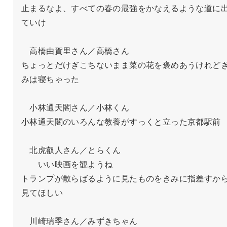
止まるなよ、すべての春の最強をかなえるような道に
ていけ

　高橋由賀里さん／高橋さん

ちょっとだけぎこちないまま菜の花を褒めあうけれど
みは寝ちゃった

　小林通天閣さん／小林くん

小林通天閣のいろんな教養がすっくと立った京都駅前

　北虎叡人さん／とらくん

　　いい映画を観ようね

トランプが散らばるように見たものをきみに指差すか
見てほしい

　川崎瑞季さん／みずきちゃん
