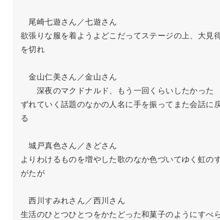
　尾崎七遊さん／七遊さん

欲張りな服を着ようよどこだってステージの上、大見
を切れ

　金山仁美さん／金山さん

　　深夜のマクドナルド、もう一回くらいしたかった

ずれていく話題のなかの人名に手を振ってまた会話に
る

　城戸真色さん／きどさん

よりわけるものを増やした歌のなか色づいてゆく虹の
がたが

　西川すみれさん／西川さん

生活のひとつひとつをかたどった和菓子のようにすべ