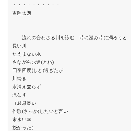
・・・・・・・・・・

吉岡太朗

　　流れの合わざる川を詠む　時に澄み時に濁ろうと

長い川

たえまない水

さながら永遠(とわ)

四季四度(しど)過ぎたが

川続き

水消え去らず

滝なす

（君息長い

作歌(さっか)したいと言い

末永い幸

授かった）
