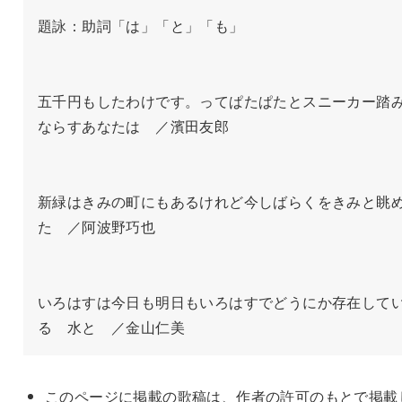
題詠：助詞「は」「と」「も」

五千円もしたわけです。ってぱたぱたとスニーカー踏
ならすあなたは　／濱田友郎

新緑はきみの町にもあるけれど今しばらくをきみと眺
た　／阿波野巧也

いろはすは今日も明日もいろはすでどうにか存在して
る　水と　／金山仁美
このページに掲載の歌稿は、作者の許可のもとで掲載