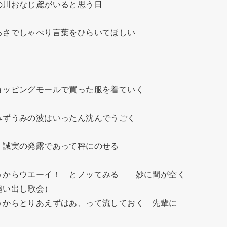
川おなじ鳶がいると思う日

さでしゃべり言葉をひらいてほしい

ッピングモールで買った服を着ていく

ずうみの波はいったん沈んでうごく

誠実の発露であって秤にのせる

からウエーイ！　とノッてみる　　妙に間が空く

追い出し歌会）

からとりあえずはあ、って流しておく　先輩に
