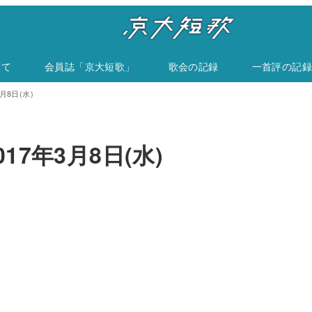
いて
会員誌「京大短歌」
歌会の記録
一首評の記録
月8日(水)
17年3月8日(水)