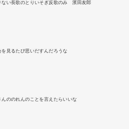
ない長歌のとりいそぎ反歌のみ　濱田友郎

を見るたび思いだすんだろうな

んののれんのことを言えたらいいな
