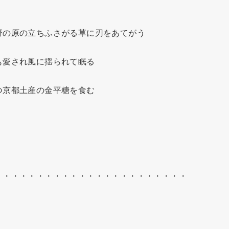
の原の立ちふさがる草に刃をあてがう

愛され風に揺られて眠る

京都土産の金平糖を食む

・・・・・・・・・・・・・・・・・・・・・・
