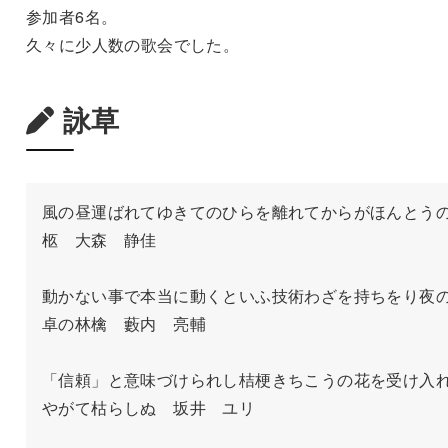
参加者6名。
久々に少人数の歌会でした。
詠草
風の昼運ばれてゆきてのひらを離れてからがほんとう
柩　大森　静佳

動かない事で本当に動くといふ技術わざを持ちをり夜
卓の林檎　藪内　亮輔

「信頼」と意味づけられし桔梗きちこうの花を受け入
やがて枯らしぬ　坂井　ユリ
