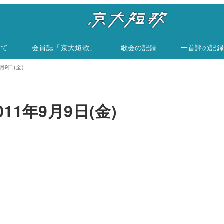
いて
会員誌「京大短歌」
歌会の記録
一首評の記録
月9日(金)
11年9月9日(金)