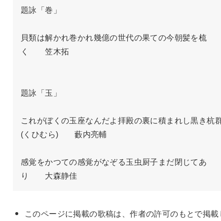
題詠「巻」

貝類は解かれ巻かれ幾億の世代の果ての今朝髪を梳
く　　笠木拓

題詠「玉」

これがぼくの玉座なんだよ拝殿の裏に積まれし黒き杭群
(くひむら)　　藪内亮輔

感覚をかつての感覚がなぞる玉虫厨子まだ閉じてあ
り　　大森静佳
このページに掲載の歌稿は、作者の許可のもとで掲載