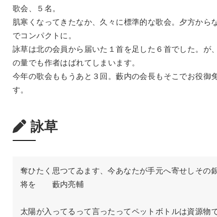
歌会、５名。
肌寒くなってきたなか、久々に標準的な歌会。夕方から
でコンパクトに。
詠草は北の会員から届いた１首を足した６首でした。が
の量でも作者はばれてしまいます。
今年の歌会ももうあと３回。藪内の会長もそこでお役御
す。
詠草
奪ひたく思つてゐます、今あなたが手元へ寄せしその
将を　　藪内亮輔

太陽が入ってるって言ったってペットボトルは資源物