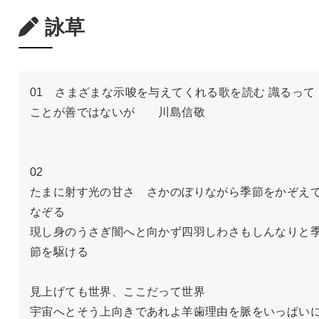
詠草
01　さまざまな示唆を与えてくれる歌を読む 識るって
ことが善ではないが　　川島信敬

02

たまに射す光の甘さ　さかのぼりながら季節をかぞえ
なぞる

現し身のうさぎ闇へと向かず四羽しわさもしんなりと
節を駆ける

見上げても世界、ここだって世界

宇宙へとそう上向きであれよ羊歯理由を脈をいっぱい