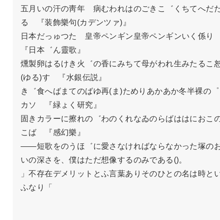
五月いの汗の靑年　病むわれはのごきこ゛くちてへだ
る　『装飾樂句(カデンツァ)』

日本だっゅつた　皇帝ペンギン皇帝ペンギンいく係り
『日本゛ん靈歌』

燻製卵はるけき火゛の香にみちて母がわれ生みたるこ
(ゆる)す　『水銀伝説』

き゛食へばまてのばゆ再(ま)ためりあかあか冬半裸の゜
カソ　『緑ょく研究』

固きカラーに擦れの゛わのくれなゐのらばははにおこ
こば　『感幻樂』

――短歌をのうほ゛に愛さなければならなかった塚の
いの深さを、僕はただ想像するのみである()。

」不存在デメリットとふ言葉ありそのひとの名は時と
ふなり「
