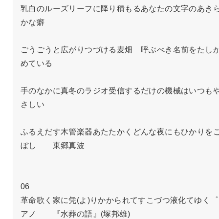
乳白のルーズリーフに降り積もるあなたの文字のあき
かな癖

ごうごうと広がりつづける麦畑　呼ぶべき名前をたし
めている

手のなかに真冬のラジオ受信するだけの機械はいつも
さしい

ふるえだす木管楽器あたたかくどんな夜にもひかりを
ぼし　　東郷真波

06

革命歌く家に凭(よ)りかかられてすこづつ液化てゆく゜
アノ　　『水葬の語』(塚邦雄)
