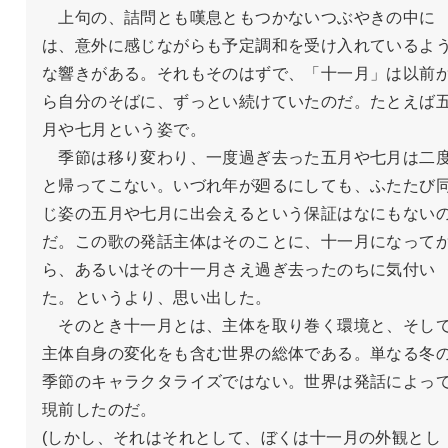
　上句の、詰問とも嘆息ともつかないつぶやきの中に
は、意外に感じながらも予定調和を受け入れているよ
な響きがある。それもそのはずで、「十一月」は以前
ら自分のそばに、ずっとい続けていたのだ。たとえば
月や七月という姿で。

　季節は移り変わり、一度過ぎ去った五月や七月は二
と帰ってこない。いづれ年が廻るにしても、ふたたび
じ姿の五月や七月に出会えるという保証はなにもない
だ。この歌の発話主体はそのことに、十一月になって
ら、あるいはその十一月さえ過ぎ去ったのちに気付い
た。というより、思い出した。

　そのとき十一月とは、主体を取り巻く環境と、そし
主体自身の変化をも含む世界の総体である。単なる冬
季節のキャラクタライズではない。世界は発話によっ
現前したのだ。

(しかし、それはそれとして、ぼくは十一月の外観とし