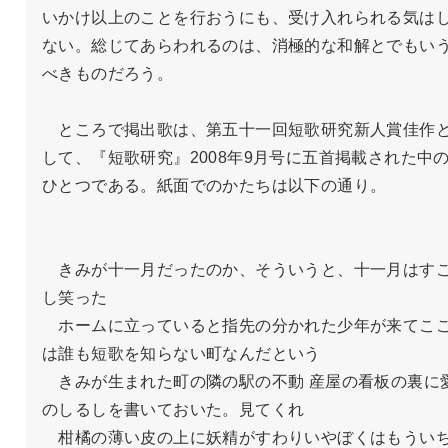
いかけ以上のことを行おうにも、受け入れられる気は
ない。総じてあらわれるのは、消極的な和解とでもい
べきものだろう。

　ところで掲出歌は、第五十一回短歌研究新人賞佳作
して、『短歌研究』2008年9月号に五首掲載された中
ひとつである。紙面でのかたちは以下の通り。

　きみが十一月だったのか、そういうと、十一月はす
し笑った

　ホームに立っていると指先の分かれた少年が来てこ
は誰も短歌を知らない町なんだという

　きみが生まれた町の隣の駅の不動 産屋の看板の裏に
のしるしを書いておいた。見てくれ

　柑橘の薄い皮の上に妖精がすわりいやぼくはもうい