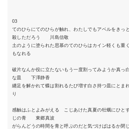
03

てのひらにてのひらが触れ、わたしでもアベルをきっ
殺しただろう　　川島信敬

土のように塗られた思慕のてのひらはカイン軽くも重
もなれる

破片なんか役に立たないもう一度割ってみようか真っ
な皿　　下澤静香

纏足を解かれて蝶は割れるたび増す白さ持つ皿にとま
り

感触はふとよみがえる　こじあけた真夏の牡蠣にひと
じの青　　東郷真波

がらんどうの時間を青と呼ぶのだと気づけばはるか閉