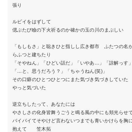
張り

ルビイをはずして

偲ぶたび瞼の下火祈るのか確かの玉の川のまぶしい

「もしもさ」と聡きひと指しし広き都市　ふたつの名
らふつと建ちたり

「そやねん」「ひどい話だ」「いやあ…」「諒解っす
「…と、思うだろう？」「ちゃうねん(笑)」

その口癖のひとつひとつにまた気づき気づきしていた
やっと気づいた

逆立ちしたって、あなたには

やさしさの化身皆舞うごうと鳴る風の中にも頬光らせて
バイバイてそやけど言わないつまでも青いかけらを胸
抱えて　　笠木拓
