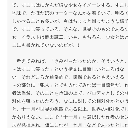
て、すこしはにかんだ様な少女をイメージする。すこ
地味で、だぼだぼのセーターなんかを着ていて、明る
しゃべることも多いが、今はちょっと困ったような様
で、すこし笑っている。そんな、世界そのものである
女。イラストは鶴田謙二。いや、もちろん、少女とは
こにも書かれていないのだが。)

　考えてみれば、「きみが～だったのか、そういうと
～はすこし笑った」という構文に目新しいところはな
い。それどころか通俗的で、陳腐であるとさえいえる
～の部分に「犯人」とでも入れてみれば一目瞭然だ。
者は当然、そのことを承知の上で、パロディとしての
対化を狙ったのだろう。なにに対しての相対化かとい
と、十一月が世界の象徴である以上、世界の相対化で
かありえない。ここで「十一月」を選択した作者のセ
スが発揮され、仮にこれが「七月」などであったとし