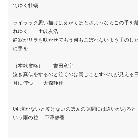
てゆく牡蠣

ライラック思い描けばえがくほどさようならこの手を
れゆく　　土岐友浩

静寂がリラを咲かせてもう何もこぼれないよう手のし
に手を

（本歌省略）　　吉田竜宇

泣き真似をするのと泣くのは同じことすべてが見える
月に佇つ　　大森静佳

04 泣かないと泣けないのほんの隙間には違いがあると
いう雨の粒 　下澤静香
