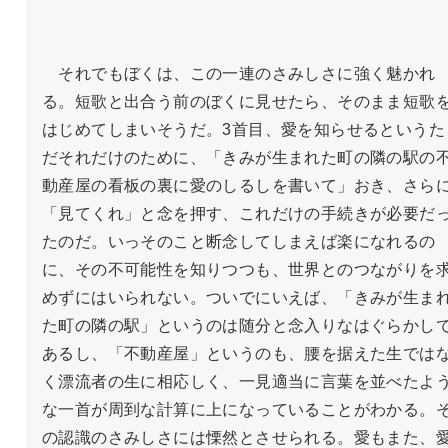
　それでもぼくは、この一連のさみしさに強く魅かれ
る。短歌と出合う前のぼくに見せたら、そのまま短歌
はじめてしまいそうだ。3首目、愛を知らせるというた
だそれだけのために、「きみが生まれた町の隣の駅の
動産屋の看板の裏に愛のしるしを書いて」おき、さら
「見てくれ」と念を押す、これだけの手続きが必要だ
たのだ。いっそのこと断念してしまえば楽になれるの
に、その不可能性を知りつつも、世界とのつながりを
めずにはいられない。ついでにいえば、「きみが生ま
た町の隣の駅」というのは随分と念入りなはぐらかし
あるし、「不動産屋」というのも、腰を据えた生では
く漂流者の生に相応しく、一見適当に言葉を並べたよ
な一首が周到な計算に上になっていることがわかる。
の認識のさみしさには慄然とさせられる。愛もまた、