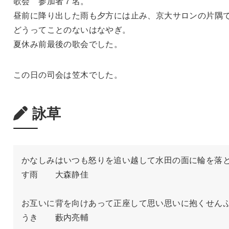
歌会 参加者７名。
昼前に降り出した雨も夕方には止み、京大サロンの片隅
どうってことのないはなやぎ。
夏休み前最後の歌会でした。
この日の司会は笠木でした。
詠草
かなしみはいつも怒りを追い越して水田の面に輪を落
す雨　　大森静佳

お互いに背を向けあって正座して思い思いに抱くせん
うき　　藪内亮輔