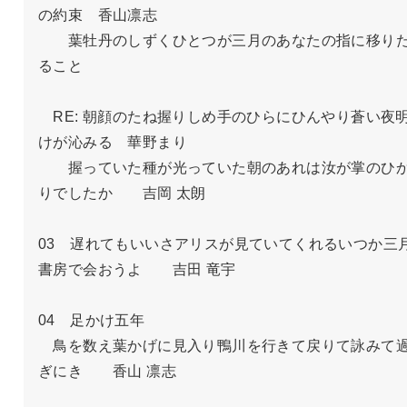
の約束　香山凛志

　　葉牡丹のしずくひとつが三月のあなたの指に移り
ること

　RE: 朝顔のたね握りしめ手のひらにひんやり蒼い夜
けが沁みる　華野まり

　　握っていた種が光っていた朝のあれは汝が掌のひ
りでしたか　　吉岡 太朗

03　遅れてもいいさアリスが見ていてくれるいつか三
書房で会おうよ　　吉田 竜宇

04　足かけ五年

　鳥を数え葉かげに見入り鴨川を行きて戻りて詠みて
ぎにき　　香山 凛志
