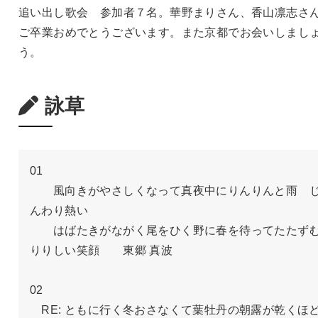
追い出し歌会 参加者７名。華野まりさん、香山凛志さ
ご卒業おめでとうございます。また京都でお会いしまし
う。
詠草
01

　　風向きがやさしくなって真夜中にりんりんと雨　
んわり熱い

　　はばたきがながく尾をひく野に春を待ってたたず
りりしい笑顔　　東郷 真波

02

　RE: ともに行く冬おさなくて葉牡丹の朝露が乾くほ