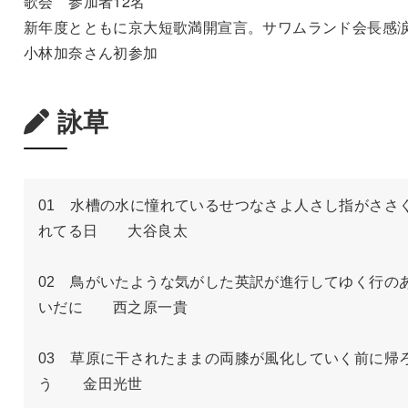
歌会 参加者12名
新年度とともに京大短歌満開宣言。サワムランド会長感
小林加奈さん初参加
詠草
01　水槽の水に憧れているせつなさよ人さし指がささ
れてる日　　大谷良太

02　鳥がいたような気がした英訳が進行してゆく行の
いだに　　西之原一貴

03　草原に干されたままの両膝が風化していく前に帰
う　　金田光世
