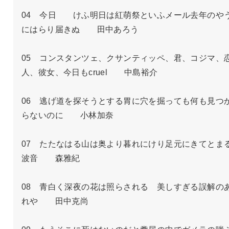
04　今日　　けふ明日は紅萌祭といふメール去年のや
にはらり届きぬ　　田中あろう

05　コンスタンツェ、クサンティッペ、君、コジマ、
人、彼女、今日もcruel　　中島裕介

06　逃げ道を探そうとする胃に穴を掘っても何も見つ
らないのに　　小林加奈

07　たたなはる山は奥より暮れにけり足元にきてとま
波音　　森雅紀

08　青白く深夜の花は照らされる　美しすぎる誤解の
れや　　田中克尚
