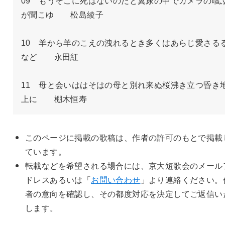
09　もうそこに死はないのだと糞尿の中でガメラの嗤
が聞こゆ　　松島綾子

10　羊から羊のこえの洩れるとき多くはあらじ愛さる
など　　永田紅

11　母と会いははそはの母と別れ来ぬ桜沸き立つ昏き
上に　　棚木恒寿
このページに掲載の歌稿は、作者の許可のもとで掲載
ています。
転載などを希望される場合には、京大短歌会のメール
ドレスあるいは「
お問い合わせ
」より連絡ください。
者の意向を確認し、その都度対応を決定してご返信い
します。