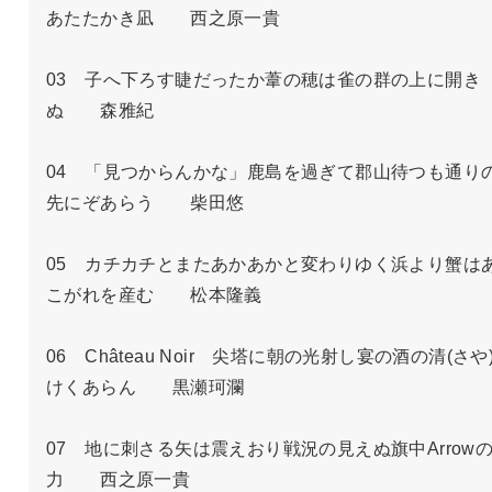
あたたかき凪　　西之原一貴

03　子へ下ろす睫だったか葦の穂は雀の群の上に開き
ぬ　　森雅紀

04　「見つからんかな」鹿島を過ぎて郡山待つも通り
先にぞあらう　　柴田悠

05　カチカチとまたあかあかと変わりゆく浜より蟹は
こがれを産む　　松本隆義

06　Château Noir　尖塔に朝の光射し宴の酒の清(さや
けくあらん　　黒瀬珂瀾

07　地に刺さる矢は震えおり戦況の見えぬ旗中Arrow
力　　西之原一貴
