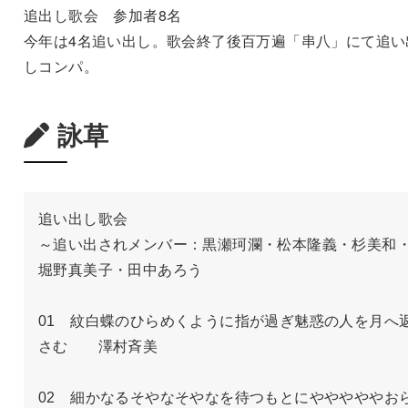
追出し歌会 参加者8名
今年は4名追い出し。歌会終了後百万遍「串八」にて追い
しコンパ。
詠草
追い出し歌会

～追い出されメンバー：黒瀬珂瀾・松本隆義・杉美和
堀野真美子・田中あろう

01　紋白蝶のひらめくように指が過ぎ魅惑の人を月へ
さむ　　澤村斉美

02　細かなるそやなそやなを待つもとにやややややお