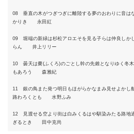
08　垂直の木がつぎつぎに離陸する夢のおわりに音は
かりき　　永田紅

09　堀端の新緑は杉松アロエそを見る子らは仲良しか
らん　　井上リリー

10　曇天は嚢(ふくろ)のごとし幹の先錐となりゆく冬
もあろう　　森雅紀

11　銀の鳥また発つ明日もほがらかなまみ見せよかし
路わろくとも　　水野ふみ

12　見渡せる空より街は白みくるはや馴染みたる路地
ぎるとき　　田中克尚