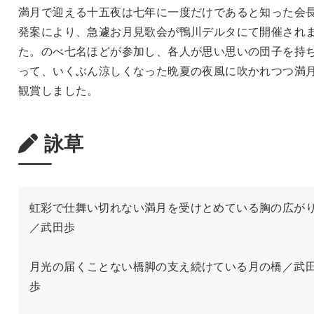
満月で迎える十五夜は七年に一度だけであると知った会
発案により、急遽お月見歌会が鴨川デルタにて開催され
た。のべ七名ほどが参加し、各人が思い思いの団子を持
って、いくぶん涼しくなった晩夏の夜風に吹かれつつ満
観賞しました。
詠草
虹彩で仕舞い切れない満月を受けとめている胸の広が
／武田歩

月光の届くことない橋脚の支え続けている月の橋／武
歩
