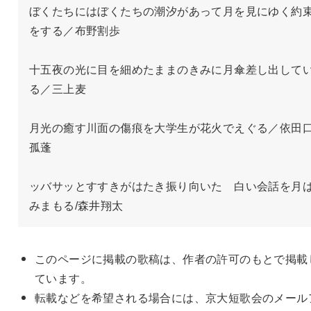
ぼくたちにはぼくたちの潮汐があって月を見にゆく約
をする／布野割歩

十五夜の光に目を細めたままのきみに月傘差し出して
る／三上麦

月光の癒す川面の傷痕を大学生が花火でえぐる／依田
孤蓬

ッバサッとすすきがはたき振り向いた　白い会話を月
みまもる/森井翔太
このページに掲載の歌稿は、作者の許可のもとで掲載
ています。
転載などを希望される場合には、京大短歌会のメール