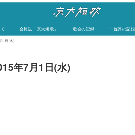
いて
会員誌「京大短歌」
歌会の記録
一首評の記録
月1日(水)
15年7月1日(水)