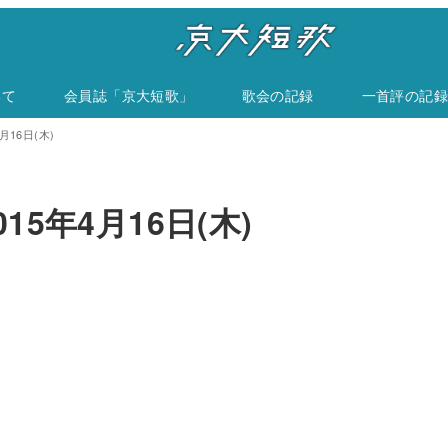
いて
会員誌「京大短歌」
歌会の記録
一首評の記録
月16日(木)
15年4月16日(木)