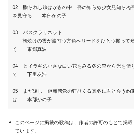
02　贈られし絵はがきの中　吾の知らぬ少女見知らぬ
を見守る　　本部かの子

03　バスクラリネット

　　朝焼けの雲が波打つ方角へリードをひとつ握って
く　　東郷真波

04　ヒイラギの小さな白い花をみる冬の空から光を借
て　　下里友浩

05　まだ遠し　距離感覚の狂ひくる真冬に君と会う約
は　　本部かの子　
このページに掲載の歌稿は、作者の許可のもとで掲載
ています。