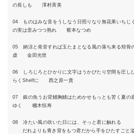
の長しも　　澤村斉美

04　ものはみな音をうしなう日照りなり無花果いちじ
の実は歪みつつ熟れ　　觜本なつめ

05　納涼と発音すれば玉たまとなる風の落ち来る頬骨
虚　　金田光世

06　しろじろとひかりに文字はうかびたり空間を圧し
らくShelfに　　西之原一貴

07　銀の魚うお背鰭胸鰭はためかせもっとも苦く夏の
ゆく　　棚木恒寿

08　冷たい風の吹いた日には、そっと君に触れる

　　だれよりも青き背をもつ君だから手をひたすごと