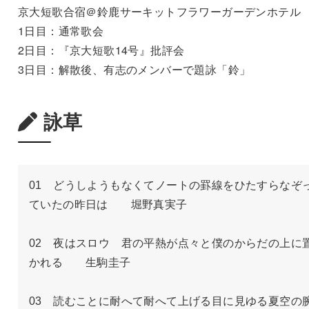
京大短歌合宿＠鈴鹿サーキットフラワーガーデンホテル
1日目：通常歌会
2日目：『京大短歌14号』批評会
3日目：解散後、有志のメンバーで題詠「鈴」
詠草
01　どうしようもなくてノートの罫線をひたすらなぞ
ていたの昨日は　　堀野真実子

02　夜はスロウ　君の平熱が点々と僕のからだの上に
かれる　　生駒圭子

03　読むことに耐へて耐へて上げる目に見ゆる夏空の