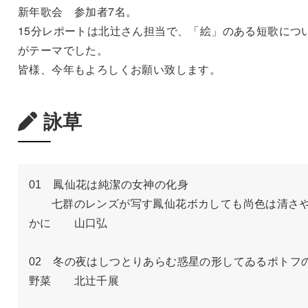
新年歌会 参加者7名。
15分レポートは北辻さん担当で、「絵」のある短歌につ
がテーマでした。
皆様、今年もよろしくお願い致します。
詠草
01　鳳仙花は純潔の女神の化身

　　七群のレンズが写す鳳仙花ボカしても尚色は清さ
かに　　山口弘

02　冬の夜はしつとりあらむ惑星の形してゐるポトフ
野菜　　北辻千展
