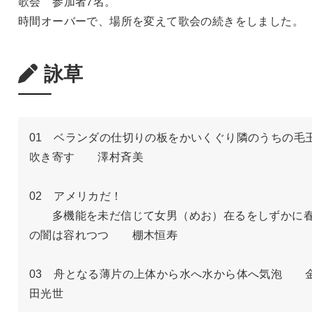
歌会 参加者7名。
時間オーバーで、場所を変えて歌会の続きをしました。
詠草
01　ベランダの仕切りの板をかいくぐり隣のうちの毛
吹き寄す　　澤村斉美　

02　アメリカだ！

　　多機能を未だ信じて女男（めお）在るをしずかに
の闇は容れつつ　　棚木恒寿

03　舟となる薄片の上体から水へ水から体へ気泡　　
田光世
