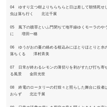
04　ゆすり立つ樹よりちらちらと日は差して朝情死せ
虫は落ち行く　　北辻千展

05　風下の贖罪といふ門閉ぢて地平線ゆくモーラのや
に　　増田一穗

06　ゆうがおの蔓の絡める植込みにほとりほとりと水
落ちくる　　澤村斉美

07　日常が終わるレモンの薄切りを剥がすたび打ち寄
る風景　　金田光世

08　終電のロータリーの灯煌々と照らした舞台に役者
おらず　　北辻千展
