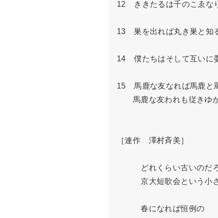
12　ききたるは千のこゑな
13　巣を出れば丸き巣と知
14　僕たちはそして互いに
15　馬鹿な友なれば馬鹿と
　　馬鹿な友われも従きゆか
［連作　澤村斉美］

　　　どれくらい古いのだろ
　　　京大短歌会という小さ
　　　春になれば恒例の
