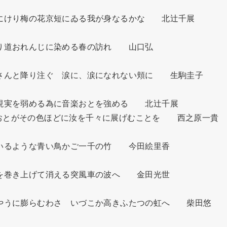
にけり梅の花京短にゐる我が身なるかな　　北辻千展

り道おれんじに染める春の訪れ　　山口弘

さんと降り注ぐ　涙に、涙になれない頬に　　生駒圭子

現実を弱める為に音楽おとを強める　　北辻千展

とがその色ほどに汝を千々に展げむことを　　西之原一貴

いるような青い鳥かご一千の竹　　今田絵里香

を巻き上げて消える突風車の波へ　　金田光世

やうに膨らむわさ　いづこか高きふたつの虹へ　　柴田悠
