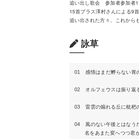
追い出し歌会 参加者参加者1
15首プラス澤村さんによる9
追い出された方々、これから
詠草
01　感情はまだ孵らない胃
02　オルフェウスは振り返
03　雷雲の煽れる丘に枇杷
04　風のない午後とはなう
　　名をあまた変へつつ君が