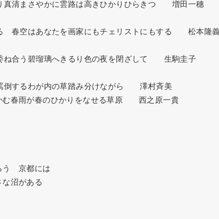
り真清まさやかに雲路は高きひかりひらきつ　　増田一穗

る　春空はあなたを画家にもチェリストにもする　　松本隆義
委ね合う碧瑠璃へきるり色の夜を閉ざして　　生駒圭子

罵倒するわが内の草踏み分けながら　　澤村斉美

む春雨が春のひかりをなせる草原　　西之原一貴

う　京都には

な沼がある
