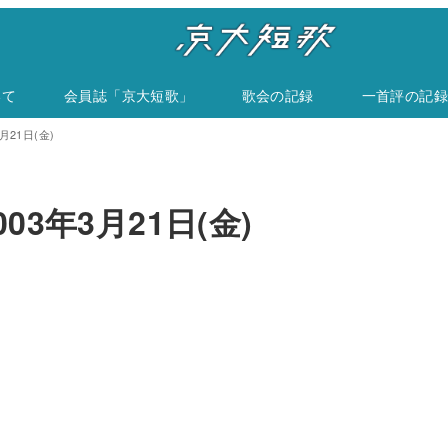
いて
会員誌「京大短歌」
歌会の記録
一首評の記録
月21日(金)
03年3月21日(金)