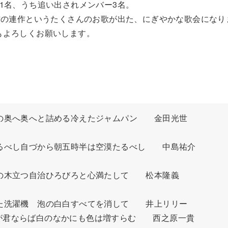
1名、うち追い出されメンバー3名。
首の連作というたくさんのお歌が出た、にぎやかな歌会になり
もよろしくお願いします。
の奥へ奥へと詰める冷えたジャムパン　　金田光世

るべし自づから朝五時半は空漠たるべし　　中島祐介

の木立つ自治ひろびろと心満たして　　松本隆義

た洗濯機　泡の白白すべてを消して　　井上リリー

君ならば白のなかにも色は増すらむ　　西之原一貴
