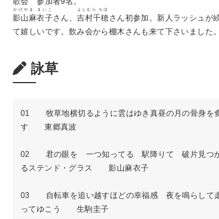
歌会 参加者9名。
かげやま まいこ
よしむら ちほ
影山麻衣子
さん、
吉村千穂
さん初参加。新人ラッシュが
て嬉しいです。飲み会から棚木さんも来て下さいました
詠草
01　　牧草地横切るように雲はゆき真昼の月の骨身を
す　　東郷真波

02　　君の眼を　一つ知ってる　駅降りて　破片見つ
るステンド・グラス　　影山麻衣子

03　　自転車を追い越すほどの幸福感　夜を鳴らして
ってゆこう　　生駒圭子
