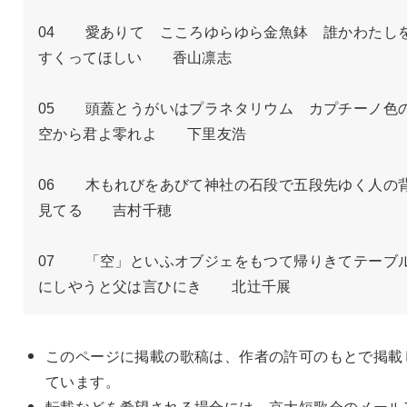
04　　愛ありて　こころゆらゆら金魚鉢　誰かわたし
すくってほしい　　香山凛志

05　　頭蓋とうがいはプラネタリウム　カプチーノ色
空から君よ零れよ　　下里友浩

06　　木もれびをあびて神社の石段で五段先ゆく人の
見てる　　吉村千穂

07　　「空」といふオブジェをもつて帰りきてテーブ
にしやうと父は言ひにき　　北辻千展
このページに掲載の歌稿は、作者の許可のもとで掲載
ています。
転載などを希望される場合には、京大短歌会のメール