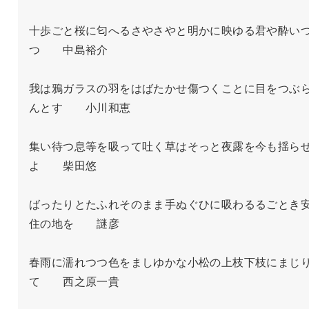
十歩ごと桜に匂へるさやさやと明かに映ゆる君や酔い
つ　　中島裕介

我は鴉ガラスの羽をはばたかせ傷つくことに目をつぶ
んとす　　小川和恵

集い待つ息等を吸って吐く草はそっと夜露を今も揺ら
よ　　柴田悠　

ばったりとたふれそのまま手ぬぐひに吸わるるごとき
住の地を　　謎彦

春雨に濡れつつ色をましゆかな小松の上枝下枝にまじ
て　　西之原一貴
