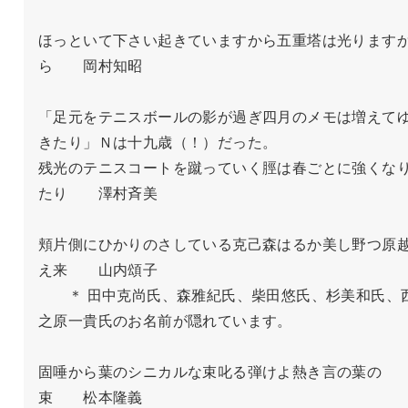
ほっといて下さい起きていますから五重塔は光ります
ら　　岡村知昭

「足元をテニスボールの影が過ぎ四月のメモは増えて
きたり」Ｎは十九歳（！）だった。

残光のテニスコートを蹴っていく脛は春ごとに強くな
たり　　澤村斉美

頬片側にひかりのさしている克己森はるか美し野つ原
え来　　山内頌子

　　＊ 田中克尚氏、森雅紀氏、柴田悠氏、杉美和氏、
之原一貴氏のお名前が隠れています。

固唾から葉のシニカルな束叱る弾けよ熱き言の葉の
束　　松本隆義
