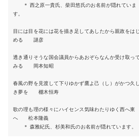
　　＊ 西之原一貴氏、柴田悠氏のお名前が隠れていま
す。

目には目を花には花を描き足してあしたから親政をは
める　　謎彦

透き通りそうな国会議員からあおぞらなんか受け取っ
みる　　岡本知昭

春風の野を見渡して下りゆかず鷹よ己（し）がかつ久
き夢を　　棚木恒寿

歌の理も理の様々にハイセンス気味わたりゆく西へ東
へ　　松本隆義

　　＊ 森雅紀氏、杉美和氏のお名前が隠れています。