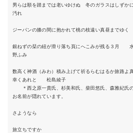
男らは順を踏までは老いゆけぬ　冬のガラスはしずか
汚れ

ジーパンの膝の間に抱かれて桃の枝遠い真昼までゆく

銀ねずの栞の紐が滑り落ち頁にへこみが残る３月　　
野ふみ

数高く神酒（みわ）積み上げて祈るらむはるか旅路よ
幸くあれと　　松島綾子

　　＊西之原一貴氏、杉美和氏、柴田悠氏、森雅紀氏
お名前が隠れています。

さようなら

旅立ちですか
