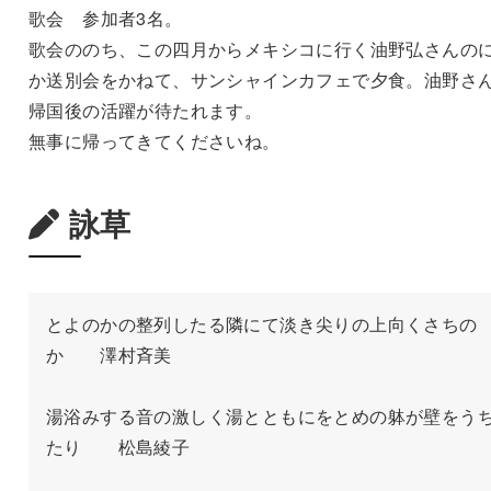
歌会 参加者3名。
歌会ののち、この四月からメキシコに行く油野弘さんの
か送別会をかねて、サンシャインカフェで夕食。油野さ
帰国後の活躍が待たれます。
無事に帰ってきてくださいね。
詠草
とよのかの整列したる隣にて淡き尖りの上向くさちの
か　　澤村斉美

湯浴みする音の激しく湯とともにをとめの躰が壁をう
たり　　松島綾子
