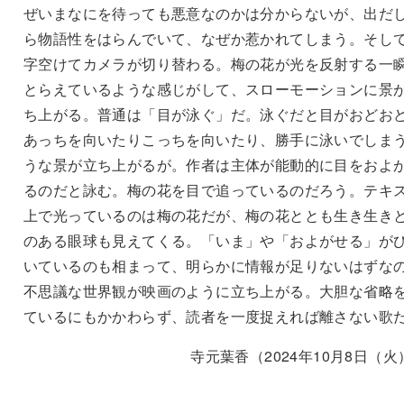
ぜいまなにを待っても悪意なのかは分からないが、出だ
ら物語性をはらんでいて、なぜか惹かれてしまう。そし
字空けてカメラが切り替わる。梅の花が光を反射する一
とらえているような感じがして、スローモーションに景
ち上がる。普通は「目が泳ぐ」だ。泳ぐだと目がおどお
あっちを向いたりこっちを向いたり、勝手に泳いでしま
うな景が立ち上がるが。作者は主体が能動的に目をおよ
るのだと詠む。梅の花を目で追っているのだろう。テキ
上で光っているのは梅の花だが、梅の花ととも生き生き
のある眼球も見えてくる。「いま」や「およがせる」が
いているのも相まって、明らかに情報が足りないはずな
不思議な世界観が映画のように立ち上がる。大胆な省略
ているにもかかわらず、読者を一度捉えれば離さない歌
寺元葉香（2024年10月8日（火