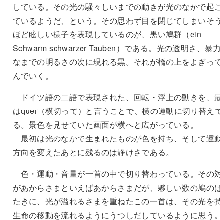
している。その光の騒々しいまでの動きが光のなかで起
ているようだ、という。その思わず目を閉じてしまいそ
ほど眩しい様子を表現しているのが、黒い鳩群（ein
Schwarm schwarzer Tauben）である。光の透明さ、暴
なまでの明るさの次に現れる黒。それが橋の上をよぎっ
んでいく。
ドイツ語の二語で表現された、回転・浮上の動きを、
はquer（横切って）と言うことで、横の運動に切り替え
る。景色を見せていた画面が横へと広がっている。
最初は光のなかで生まれたものが色を持ち、そして運
方向を変えたあとに残るのは静けさである。
色・運動・音量が一首の中で切り替わっている。その
があからさまといえばあからさまだが、夥しい数の鳩の
たきに、光が溢れるさまを重ねたこの一首は、その光を
生命の移動を流れるようにうつしだしているように思う