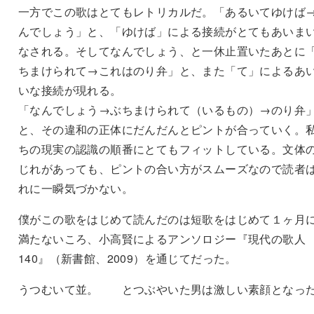
一方でこの歌はとてもレトリカルだ。「あるいてゆけば
んでしょう」と、「ゆけば」による接続がとてもあいま
なされる。そしてなんでしょう、と一休止置いたあとに
ちまけられて→これはのり弁」と、また「て」によるあ
いな接続が現れる。
「なんでしょう→ぶちまけられて（いるもの）→のり弁
と、その違和の正体にだんだんとピントが合っていく。
ちの現実の認識の順番にとてもフィットしている。文体
じれがあっても、ピントの合い方がスムーズなので読者
れに一瞬気づかない。
僕がこの歌をはじめて読んだのは短歌をはじめて１ヶ月
満たないころ、小高賢によるアンソロジー『現代の歌人
140』（新書館、2009）を通じてだった。
うつむいて並。 とつぶやいた男は激しい素顔となっ