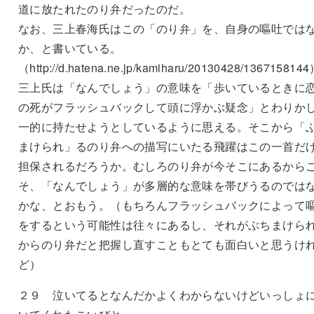
道に放たれたのり弁だったのだ。
なお、三上春海氏はこの「のり弁」を、自身の嘔吐では
か、と書いている。
（http://d.hatena.ne.jp/kamiharu/20130428/136715814
三上氏は「なんでしょう」の意味を「歩いているときに
の死がフラッシュバックして頭に浮かぶ疑念」とわりか
一的に持たせようとしているように思える。そこから「
まけられ」るのり弁への描写にいたる飛躍はこの一首だ
担保されるだろうか。むしろのり弁が今そこにあるから
そ、「なんでしょう」が多層的な意味を帯びうるのでは
かな、とおもう。（もちろんフラッシュバックによって
をするという可能性は往々にあるし、それがぶちまけら
からのり弁だと把握し直すこともとても面白いと思うけ
ど）
２９ 泣いてるとなんだかよくわからないけどいっしょ