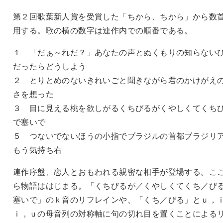
第２回歌葉新人賞を受賞した「ちから、ちから」から数
用する。歌の横の数字は連作内での順番である。
１ 「だぁ～れだ？」あなたの声とぬくもりの知らない
だったらどうしよう
２ とりとめのないきれいごと聞きながら君のかけがえ
さを想った
３ 目に見える桃を欲しがるくちびるがくやしくてくち
で塞いで
５ つないでないほうの小指でブラジルの首都ブラジリ
もう気持ち右
連作序盤、恋人とおもわれる親密な相手が登場する。こ
ら物語ははじまる。「くちびるが／くやしくてくち／び
塞いで」のｋ音のリフレインや、「くち／びる」とｕ，
ｉ，ｕの母音列の対称軸に句の切れ目を置くことによる