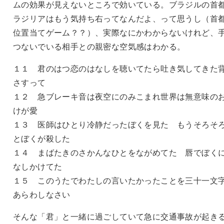
ムの効果が見えないところで効いている。ブラジルの首
ラジリアはもう気持ち右ってなんだよ、って思うし（首
位置当てゲーム？？）、実際なにかわからないけれど、
つないでいる相手との親密な空気感はわかる。
１１ 君のはつ恋のはなしを聴いてたら吐き気してきた
さすって
１２ 急ブレーキ音は夜空にのみこまれ世界は無意味の
けが愛
１３ 医師はひとり冷静だったぼくを見た もうそろそ
とぼくが殺した
１４ まばたきのさかんなひとをながめてた 唇でぼく
なしかけてた
１５ このうたでわたしの言いたかったことを三十一文
あらわしなさい
そんな「君」と一緒に過ごしていて急に交通事故が起き