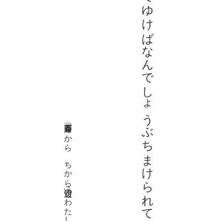
雨の県道あるいてゆけばなんでしょうぶちまけられてこれはのり弁
斉藤斎藤 「ちから、ちから」『渡辺のわたし』(bookpark、2004)