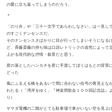
の愛に立ち返ってしまうのだろう。
＊
「のり弁」や「三十一文字であらわしなさい」は一見し
のすごくナンセンスだ。
そのナンセンスさばかりに目が行ってしまいそうになる
ど、斉藤斎藤の持ち味は口語レトリックの追究によって
上がる現代的な抒情・叙景だと思う。
君の落としたハンカチを君に手渡してぼくはもとの背景
どった
風にふるえる橋をあるいて間に合わない信号の青見えな
わたる（「湾岸をゆく」『神楽岡歌会１００回記念誌』
り）
ヤマダ電機の二階がとても駐車場で車がいない空を見上