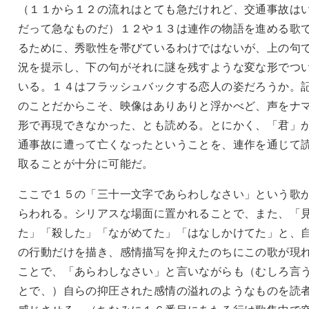
（１１から１２の流れはとても急だけれど、交通事故は
だって急なものだ）１２や１３は連作の物語を進める歌
るために、秀歌性を帯びているわけではないが、上の句
況を提示し、下の句がそれに謎を残すような変な形でつ
いる。１４はフラッシュバックする恋人の姿だろうか。
のことだからこそ、映像はありありと浮かべど、声をナ
形で再現できなかった、とも読める。とにかく、「君」
通事故に遭って亡くなったということを、連作を通じて
取ることが十分に可能だ。
ここで１５の「三十一文字であらわしなさい」という歌
らわれる。シリアスな場面に置かれることで、また、「
た」「殺した」「ながめてた」「はなしかけてた」と、
の行動だけを描き、感情描写を抑えたのちにこの歌が現
ことで、「あらわしなさい」と言いながらも（むしろ言
とで、）自らの抑圧された感情の溢れのようなものを読