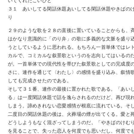
いてくれたこいびと
３１ あいしてる閑話休題あいしてる閑話休題やきばの
り
２９のような歌を２８の直後に置いていることからも、
はかなり意識的に「のり弁」の歌に多義的な文脈を盛り
うとしているように思われる。もちろん一首単体ではレ
カルで、コミカルな叙景歌というのを志向してはいるの
が。一首単体での現代性を帯びた叙景歌としての完成度
さに、連作を通じて〈わたし〉の感情を盛り込み、叙情
しても完成させたのである。
そして３１番、連作の最後に置かれた歌である。「あい
る」は一度閑話休題で話を逸らされるのだけど、再び現
しまう。諦めきれない恋愛感情が根底に流れている。そ
二度目の閑話休題の後は、火葬場の煙が出てくる。愛と
どうしようもなく混ざってしまうのだ。「やきばのけむ
を見ることで、失った恋人を何度でも思いだし、何度で