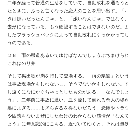
二年が経って普通の生活をしていて、自動改札を通ろう
たときに、ふっと亡くなった恋人のことを思い出す。「
タは嫌いだったんじゃ」と。「嫌いなんじゃ」ではなく
去形になっている。もう確認することはできないのだ。
したフラッシュバックによって自動改札に引っかかって
うのである。
２８ 雨の県道あるいてゆけばなんでしょうぶちまけら
これはのり弁
そして掲出歌が満を持して登場する。「雨の県道」とい
は事故現場かもしれないし、そうでないかもしれない。
し遠くになにかぐちゃっとしたものがある。「なんでし
う」。二年前に事故に遭い、血を流して倒れる恋人の姿
裏によぎる……よぎらざるを得ないだろう。恐怖やトラ
や困惑をないまぜにしたわけのわからない感情が「なん
ょう」に無意識的にこもる。近づいてゆくと、それは無