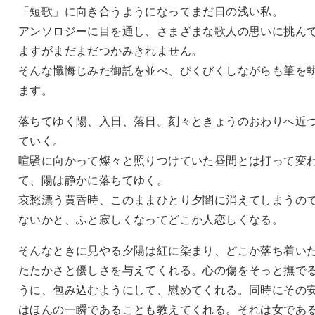
「短歌」に向き合うようになってまだ日の浅い私。
アンソロジーに目を通し、さまざまな歌人の思いに挑ん
ますがまだまだつかみきれません。
そんな懺悔じみた御託を並べ、びくびくしながらも筆を
ます。
落ちてゆく陽、入日、落日。刻々ときょうのおわりへ近
ていく。
喧騒に向かって燦々と照りつけていた昼間とは打って変
て、陽は静かに落ちてゆく。
哀愁漂う黄昏時、このままひとり夕闇に消えてしまうの
ないかと、ふと寂しくなってどこか人恋しくなる。
そんなときに見やる夕陽は紅に染まり、どこか落ち着い
たたかさと優しさを与えてくれる。心の傷をそっと撫で
うに、包み込むようにして、慰めてくれる。同時にその
はほんの一瞬であることも教えてくれる。それは女であ