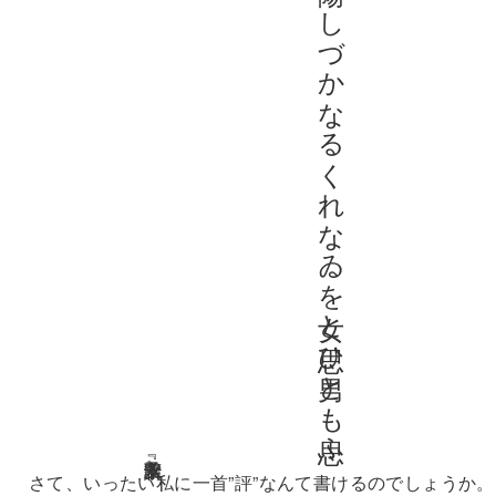
落ちてゆく陽のしづかなるくれなゐを女と思ひ男とも思ふ
安永蕗子『讃歌』
さて、いったい私に一首”評”なんて書けるのでしょうか