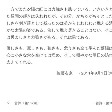
一方でまた夕陽の紅には力強さも残っている。いきいき
た昼間の輝きは失われたが、その分、がちゃがちゃとし
しさを削ぎ落として残ったのは芯からじわじわと燃える
かな太陽の姿である。決して燃え尽きることはない。そ
は勇ましさと力強さがある。それは男である。
優しさも、寂しさも、強さも、危うさも全て孕んだ落陽
心に小さな穴を空けては埋め、そして穏やかな明日の訪
支えてくれる。
佐藤右京 （2011年9月1日(木
一首評〈第107回〉
一首評〈第1