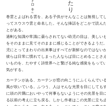
北川浩久『オドロキ』
巻雲とよばれる雲を、ある子供がそんなことは無視して
ってスウスウ雲と命名した。そんな挿話をどこかで読ん
とがある。
過剰な知識や常識に曇らされてない幼児の目は、美しい
をそのままに見てそのままに感じることができるようだ
児にとってまわりの出来事はすべてが新鮮なのではない
彼らは日常に慣れてしまった人ならば目にとめることさ
いものを、たやすく詩世界へと繋げる純な感覚をもって
気がする。
カーテンがある、カーテンが窓の向こうにふくらんでい
風が吹いている。ふつう、人はそんな光景を目にしても
に頭の片隅においやって何事もないようにその光景を目
る以前の考えに立ち戻る。しかし作者はこの光景に立ち