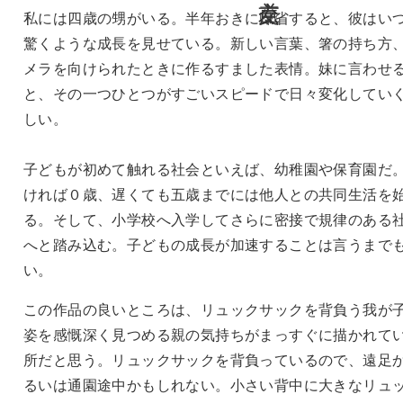
私には四歳の甥がいる。半年おきに帰省すると、彼はい
驚くような成長を見せている。新しい言葉、箸の持ち方
メラを向けられたときに作るすました表情。妹に言わせ
と、その一つひとつがすごいスピードで日々変化してい
しい。
子どもが初めて触れる社会といえば、幼稚園や保育園だ
ければ０歳、遅くても五歳までには他人との共同生活を
る。そして、小学校へ入学してさらに密接で規律のある
へと踏み込む。子どもの成長が加速することは言うまで
い。
この作品の良いところは、リュックサックを背負う我が
姿を感慨深く見つめる親の気持ちがまっすぐに描かれて
所だと思う。リュックサックを背負っているので、遠足
るいは通園途中かもしれない。小さい背中に大きなリュ