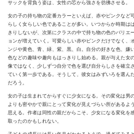
サックを背負う姿は、女性の芯から強さを彷彿させる。
女の子の持ち物の定番カラーといえば、赤やピンクなど
らしく女らしい色であることが多い。いつからか時期は
きりしないが、次第にクラスの中で持ち物の色のバリエ
ョンが増えていく。可愛らしい赤やピンクだけでなく、
ンジや黄色、青、緑、紫、黒、白。自分の好きな色、嫌
色などの趣味や趣向もはっきりし始める。親が与えた女
像ではなく、少しずつ自分で色を選び自分らしさを確立
ていく第一歩である。そうして、彼女はみずいろを選ん
だろう。
女の子は生まれてからすぐに少女になる。その変化は男
よりも密やかで親にとって変化が見えづらい所があるよ
思える。作者は同性の親だからこそ、少女になる変化を
取ったのかもしれない。
子どもの成長には長い年月がかかるようで、過ぎてみる