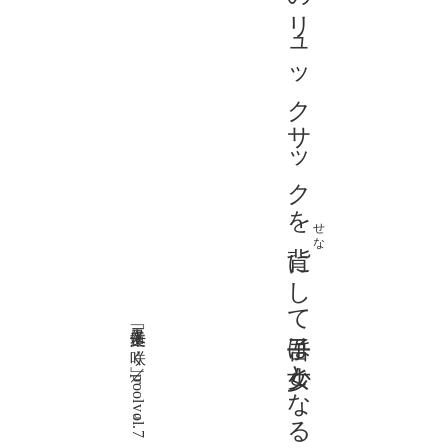
みずいろのリュックサックを
せな
にして吾子は少女となる交差点
二又千文「道々に咲く」／『pool』vol.7