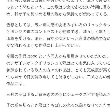
っという間だという。この歌は少女である短い時期に目
め、我が子を見つめる母の温かな気持ちが伝わってくる
色彩としては、淡い透明感のあるみずいろのリュックサ
と潔い空の青のコントラストが想像でき、清々しく凛と
印象を受ける。また、背や少女といった言葉の効果でな
かな流れるような作品に仕上がっている。
今回の作品はpoolという同人から引用させていただいた
のデザインがスタイリッシュで私はとても気に入ってい
参加されている歌人の方々の作品は、とても完成度が高
性も豊かで何度読み返しても飽きがこない。二又さんの
作品には、
三月の空は明るい背泳ぎののちにシェークスピアを読み
子の爪を切るとき君はくちばしの光る水鶏となりてたた