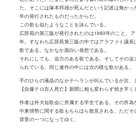
た。そこには塚本邦雄が死んだという記述は無かった
年の発行されたものだったからだ。
この歌も似たようなことを詠んでいる。
広辞苑の第三版が発行されたのは1983年のこと。ア
年。すなわち広辞苑第三版の中ではアラファト議長
歌である。なかなか面白い発想である。
それにしても、迫力のある歌である。そしてその迫
られている。同じ連作の中には次の様な歌がある。
手のひらの液晶のなかテヘランが叫んでいるが次、
【自爆テロ百人死亡】新聞に相も変わらず焼き芋く
作者は外大短歌会に所属する学生である。その所為
中東情勢に関する歌もちらほら散見される。ただそ
背景の一つになってゆく。