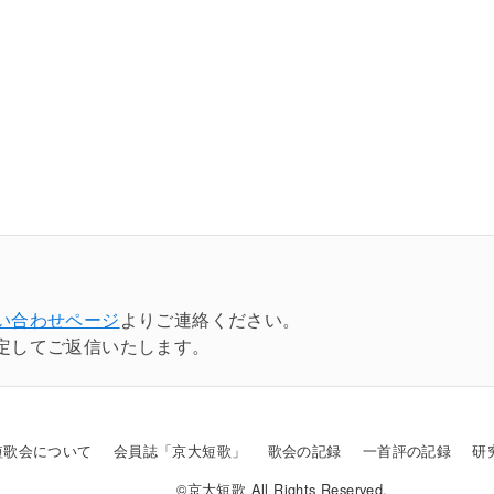
い合わせページ
よりご連絡ください。
定してご返信いたします。
短歌会について
会員誌「京大短歌」
歌会の記録
一首評の記録
研
©京大短歌 All Rights Reserved.