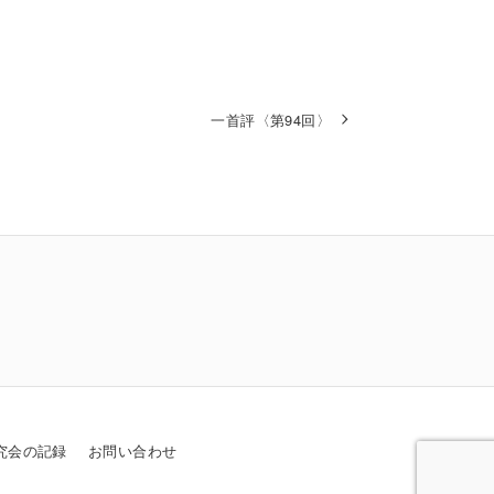
一首評〈第94回〉
究会の記録
お問い合わせ