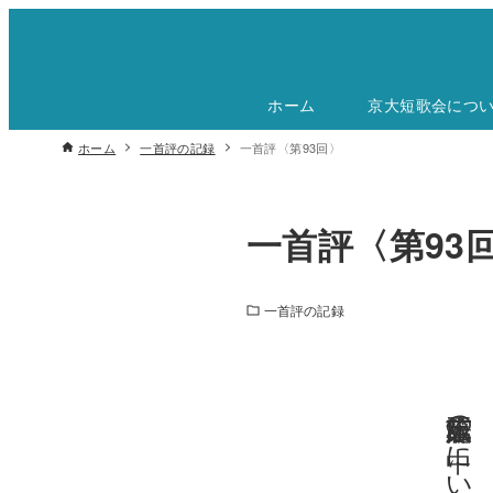
ホーム
京大短歌会につ
ホーム
一首評の記録
一首評〈第93回〉
一首評〈第93
一首評の記録