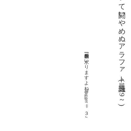
広辞苑第三版の中にいて闘いやめぬアラファト議長(1929～)
千種創一「お水いりますよね」/『dagger‡３』