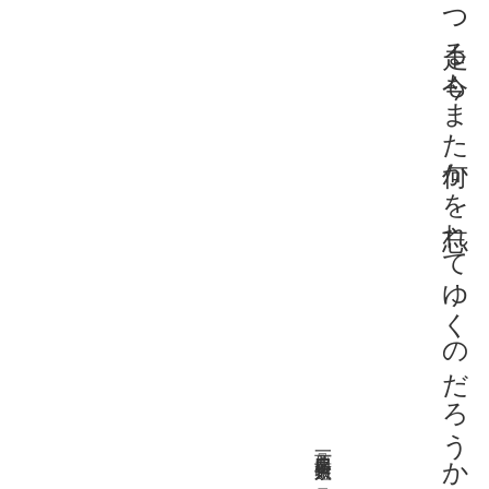
頬に風受けつつ走る今もまた何かを忘れてゆくのだろうか
西之原一貴 『京大短歌』 13号