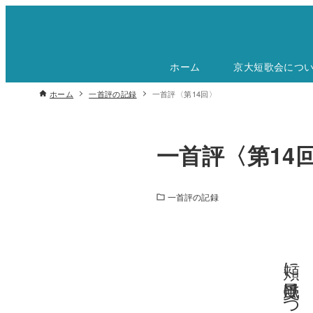
ホーム
京大短歌会につ
ホーム
一首評の記録
一首評〈第14回〉
一首評〈第14
一首評の記録