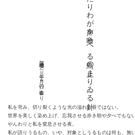
爪持たぬ夜は満ちたりわが声を喰らへる鳥の止まりゐる針
増田一穗 2002年10月14日の歌会より
私を苛み、切り裂くような光の溢れる昼ではない。
世界を美しく染め上げ、忘我させる赤き朝や夕べでもな
やんわりと私を窒息させる夜。
私が語りうるもの、いや、対象としうるものは何も、無