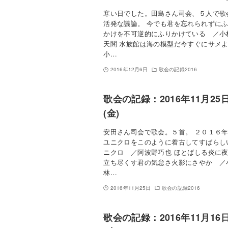
寒い日でした。田島さん司会、５人で歌
活発な議論。 今でも君を忘れられずに
かけを不可逆的にふりかけている ／小
天閣 水族館は海の模型だ今すぐにサメ
小…
2016年12月6日
歌会の記録2016
歌会の記録：2016年11月25
(金)
安田さん司会で歌会。５首。 ２０１６
ユニクロをこのように着古してすばらし
ニクロ ／阿波野巧也 ほとばしる炎に
立ち尽くす君の気怠さ火影にさやか ／
林…
2016年11月25日
歌会の記録2016
歌会の記録：2016年11月16